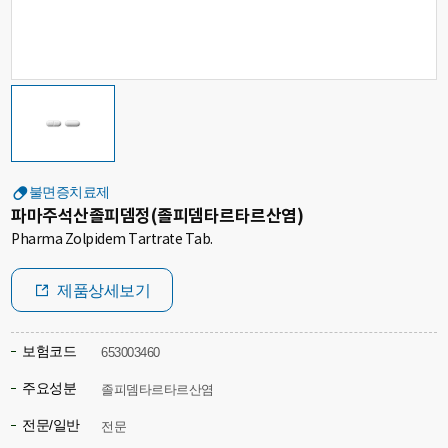
불면증치료제
파마주석산졸피뎀정(졸피뎀타르타르산염)
Pharma Zolpidem Tartrate Tab.
제품상세보기
보험코드
653003460
주요성분
졸피뎀타르타르산염
전문/일반
전문