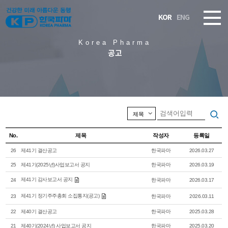
KOR
ENG
Korea Pharma
공고
No.
제목
작성자
등록일
26
제41기 결산공고
한국파마
2026.03.27
25
제41기(2025년)사업보고서 공지
한국파마
2026.03.19
제41기 감사보고서 공지
24
한국파마
2026.03.17
제41기 정기주주총회 소집통지(공고)
23
한국파마
2026.03.11
22
제40기 결산공고
한국파마
2025.03.28
21
제40기(2024년) 사업보고서 공지
한국파마
2025.03.20