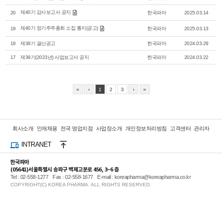
제40기 감사보고서 공지
20
한국파마
2025.03.14
제40기 정기주주총회 소집 통지(공고)
19
한국파마
2025.03.13
18
제39기 결산공고
한국파마
2024.03.29
17
제39기(2023년) 사업보고서 공지
한국파마
2024.03.22
«
‹
1
2
3
›
»
회사소개
인재채용
전국 영업지점
사업장소개
개인정보처리방침
고객센터
관리자
INTRANET
한국파마
(05641)서울특별시 송파구 백제고분로 456, 3~6 층
Tel : 02-558-1277
Fax : 02-558-1677
E-mail : koreapharma@koreapharma.co.kr
COPYRIGHT(C) KOREA PHARMA. ALL RIGHTS RESERVED.